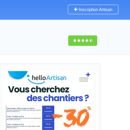
Inscription Artisan
9,5
(100%)
0
votes