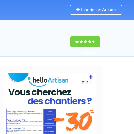
Inscription Artisan
9,5
(100%)
0
votes