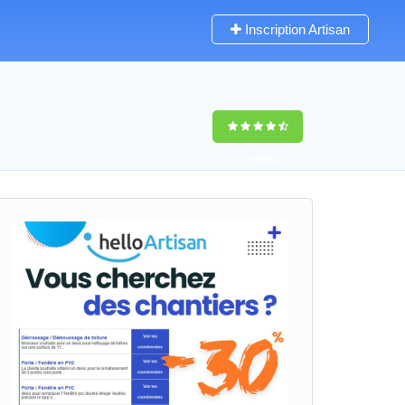
Inscription Artisan
9,5
(100%)
0
votes