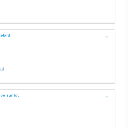
telard
ent
ve sur lot